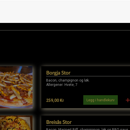
er – 6. Soya – 7. Melk – 8. Nøtter
– 13. Bløtdyr – 14. Sitrus
Borgja Stor
Bacon, champignon og løk.
Allergener: Hvete, 7
Legg i handlekurv
259,00 Kr
Breisås Stor
Bacon. Marinert Biff, champignon, løk og BBQ saus.