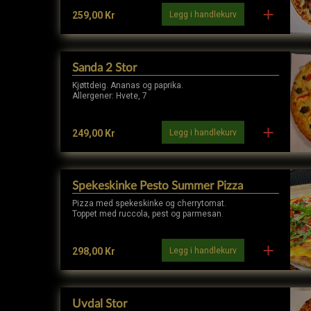
Legg i handlekurv
259,00 Kr
Sanda 2 Stor
Kjøttdeig. Ananas og paprika.
Allergener: Hvete, 7
Legg i handlekurv
249,00 Kr
Spekeskinke Pesto Summer Pizza
Pizza med spekeskinke og cherrytomat.
Toppet med ruccola, pest og parmesan.
Legg i handlekurv
298,00 Kr
Uvdal Stor