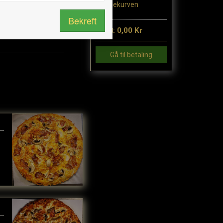
handlekurven
Bekreft
0,00 Kr
Totalt:
Gå til betaling