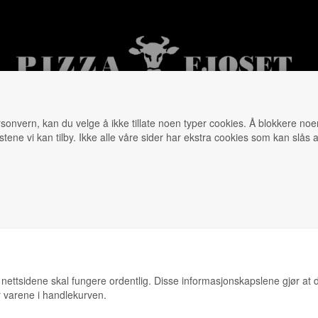
personvern, kan du velge å ikke tillate noen typer cookies. Å blokkere no
stene vi kan tilby. Ikke alle våre sider har ekstra cookies som kan slås
en Pizza
Sommermeny 2026
Tilbehør
Drikke
SER.
t nettsidene skal fungere ordentlig. Disse informasjonskapslene gjør at d
er varene i handlekurven.