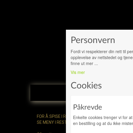
Personvern
Fordi vi respekterer din rett til 
opplevelse av nettstedet og tjene
finne ut mer
...
Vis mer
Cookies
Stor Pizza
Lit
Påkrevde
FOR Å SPISE I RESTAURANTEN GJELDER EGNE PRI
Enkelte cookies trenger vi for a
SE MENY I RESTAURANT.
en bestilling og at du ikke mist