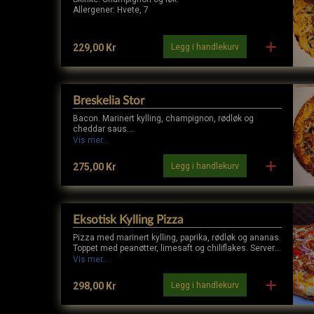
Allergener: Hvete, 7
Legg i handlekurv
229,00 Kr
Breskelia Stor
Bacon. Marinert kylling, champignon, rødløk og
cheddar saus.
Allergener: Hvete, 7,9,10
Vis mer...
Legg i handlekurv
275,00 Kr
Eksotisk Kylling Pizza
Pizza med marinert kylling, paprika, rødløk og ananas.
Toppet med peanøtter, limesaft og chiliflakes. Servert
med Sweet Chili Saus.
Vis mer...
Legg i handlekurv
298,00 Kr