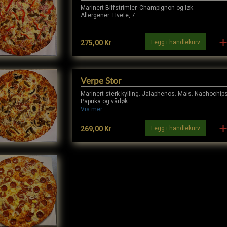
Marinert Biffstrimler. Champignon og løk.
Allergener: Hvete, 7
Legg i handlekurv
275,00 Kr
Verpe Stor
Marinert sterk kylling. Jalaphenos. Mais. Nachochips
Paprika og vårløk.
Allergener: Hvete, 7
Vis mer...
Legg i handlekurv
269,00 Kr