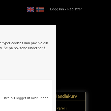
Logg inn / Registrer
en typer cookies kan påvirke din
 av. Se på boksene under for å
handlekurv
u ikke blir logget ut midt under
Ingen varer i