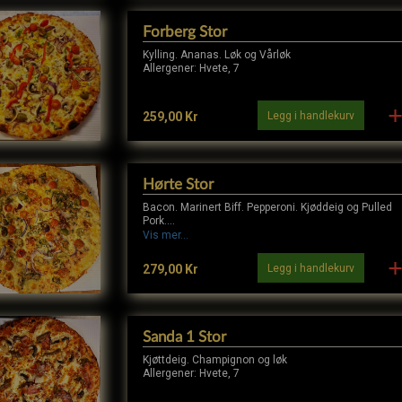
Forberg Stor
Kylling. Ananas. Løk og Vårløk
Allergener: Hvete, 7
Legg i handlekurv
259,00 Kr
Hørte Stor
Bacon. Marinert Biff. Pepperoni. Kjøddeig og Pulled
Pork.
Allergener: Hvete, 7
Vis mer...
Legg i handlekurv
279,00 Kr
Sanda 1 Stor
Kjøttdeig. Champignon og løk
Allergener: Hvete, 7