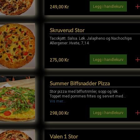
Legg i handlekurv
249,00 Kr
Skruverud Stor
Tacokjøtt. Salsa. Løk. Jalapheno og Nachochips
Allergener: Hvete, 7,14
Legg i handlekurv
275,00 Kr
Summer Biffsnadder Pizza
Stor pizza med biffsrtrimler, sopp og løk.
Toppet med pommes frites og servert med
bernaisesaus.
Vis mer...
Legg i handlekurv
298,00 Kr
Valen 1 Stor