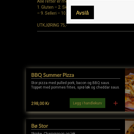
Alle retter er merket med allergener
1. Gluten – 2. Skalldyr – 3. Egg – 4. Fisk – 5. Peanøtt
Avslå
– 9. Selleri – 10. Sennep – 11. Sesamfrø – 12. Lupin 
UTKJØRING 75,-
BBQ Summer Pizza
Stor pizza med pulled pork, bacon og BBQ saus.
Toppet med pommes frites, sprø løk og cheddar saus.
Legg i handlekurv
298,00 Kr
Bø Stor
Skinke. Champignon og løk.