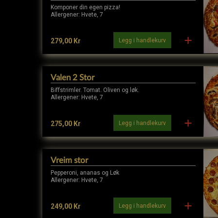
Komponer din egen pizza!
Allergener: Hvete, 7
Legg i handlekurv
279,00 Kr
Valen 2 Stor
Biffstrimler. Tomat. Oliven og løk.
Allergener: Hvete, 7
Legg i handlekurv
275,00 Kr
Vreim stor
Pepperoni, ananas og Løk
Allergener: Hvete, 7
Legg i handlekurv
249,00 Kr